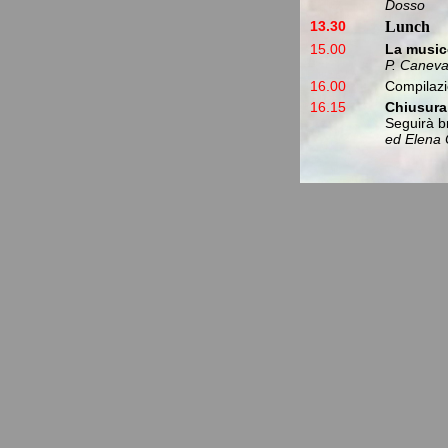
Dosso
13.30
Lunch
15.00
La music
P. Caneva
16.00
Compilazi
16.15
Chiusura 
Seguirà b
ed Elena 