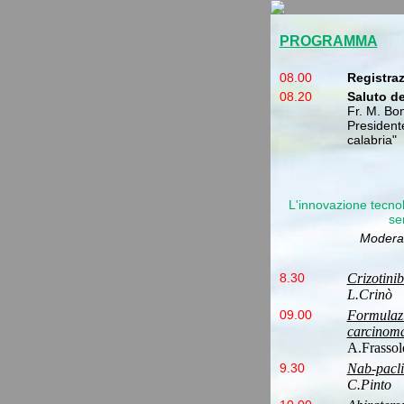
PROGRAMMA
08.00
Registraz
08.20
Saluto de
Fr. M. Bo
President
calabria"
L'innovazione tecnol
se
Moderat
8.30
Crizotini
L.Crinò
09.00
Formulazi
carcinom
A.Frassol
9.30
Nab-pacli
C.Pinto