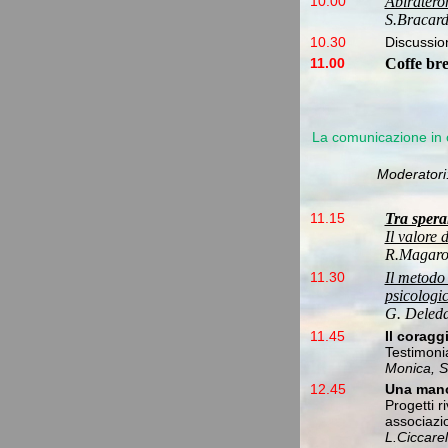
10.00
Abiratero
S.Bracar
10.30
Discussio
11.00
Coffe br
La comunicazione in o
Moderatori:
11.15
Tra spera
Il valore
R.Magaro
11.30
Il metodo
psicologic
G. Deled
11.45
Il coraggi
Testimonia
Monica, S
12.45
Una mano
Progetti ri
associazio
L.Ciccarel