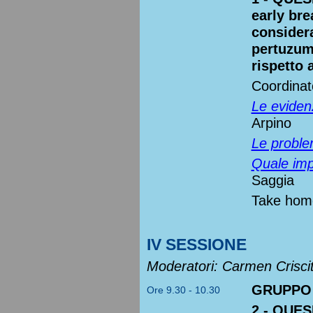
early br
consider
pertuzum
rispetto
Coordinat
Le evidenz
Arpino
Le proble
Quale impa
Saggia
Take hom
IV SESSIONE
Moderatori: Carmen Crisciti
GRUPPO
Ore 9.30 - 10.30
2 - QUES