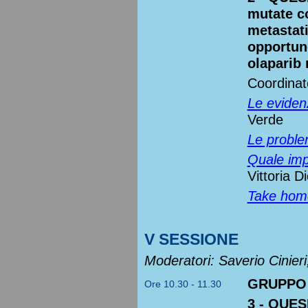
mutate 
metastati
opportun
olaparib 
Coordinat
Le evidenz
Verde
Le proble
Quale impa
Vittoria Di
Take ho
V SESSIONE
Moderatori: Saverio Cinieri,
GRUPPO
Ore 10.30 - 11.30
3 - QUES