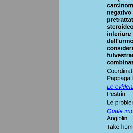
carcinom
negativo
pretratta
steroide
inferiore
dell'orm
consider
fulvestra
combinaz
Coordinato
Pappagall
Le evidenz
Pestrin
Le proble
Quale impa
Angiolini
Take home