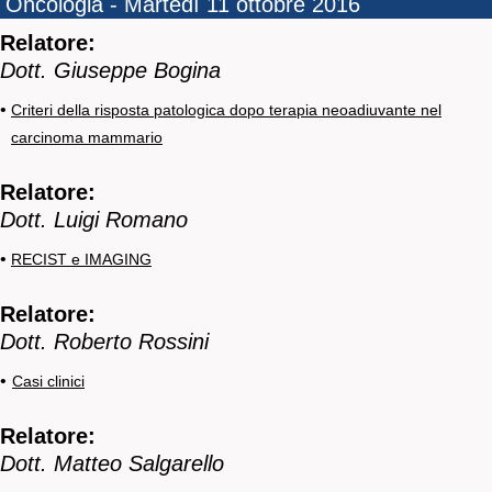
Oncologia - Martedì 11 ottobre 2016
Relatore:
Dott. Giuseppe Bogina
•
Criteri della risposta patologica dopo terapia neoadiuvante nel
carcinoma mammario
Relatore:
Dott. Luigi Romano
•
RECIST e IMAGING
Relatore:
Dott. Roberto Rossini
•
Casi clinici
Relatore:
Dott. Matteo Salgarello