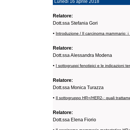
Lunedì 16 aprile 2018
Relatore:
Dott.ssa Stefania Gori
•
Introduzione / Il carcinoma mammario: i
Relatore:
Dott.ssa Alessandra Modena
•
I sottogruppi fenotipici e le indicazioni te
Relatore:
Dott.ssa Monica Turazza
•
Il sottogruppo HR+/HER2-: quali trattame
Relatore:
Dott.ssa Elena Fiorio
•