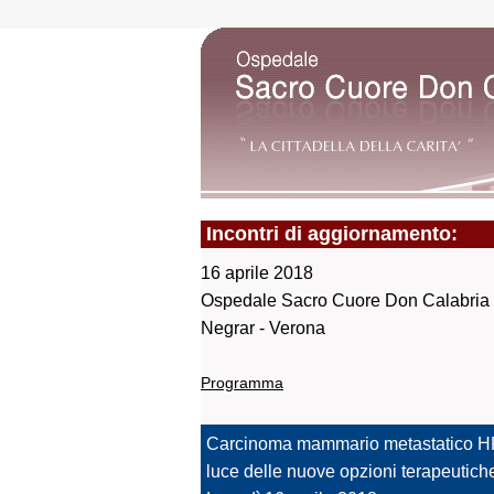
Incontri di aggiornamento:
16 aprile 2018
Ospedale Sacro Cuore Don Calabria
Negrar - Verona
Programma
Carcinoma mammario metastatico HR+
luce delle nuove opzioni terapeutich