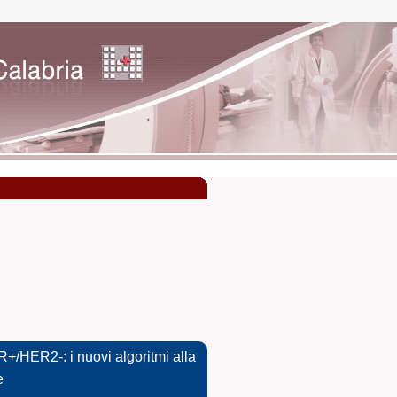
/HER2-: i nuovi algoritmi alla
e